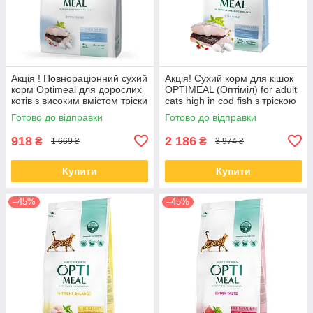
Акція ! Повнораціонний сухий
Акція! Сухий корм для кішок
корм Optimeal для дорослих
OPTIMEAL (Оптіміл) for adult
котів з високим вмістом тріски
cats high in cod fish з тріскою
4 КГ
10 кг
Готово до відправки
Готово до відправки
918
2 186
₴
₴
1 669 ₴
3 974 ₴
Купити
Купити
–45%
–45%