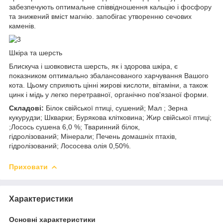
забезпечують оптимальне співвідношення кальцію і фосфору
та знижений вміст магнію. запобігає утворенню сечових
каменів.
Шкіра та шерсть
Блискуча і шовковиста шерсть, як і здорова шкіра, є
показником оптимально збалансованого харчування Вашого
кота. Цьому сприяють цінні жирові кислоти, вітаміни, а також
цинк і мідь у легко перетравної, органічно пов'язаної форми.
Складові:
Білок свійської птиці, сушений; Мал ; Зерна
кукурудзи; Шкварки; Бурякова клітковина; Жир свійської птиці;
;Лосось сушена 6,0 %; Тваринний білок,
гідролізований; Мінерали; Печень домашніх птахів,
гідролізований; Лососева олія 0,50%.
Приховати
Характеристики
Основні характеристики