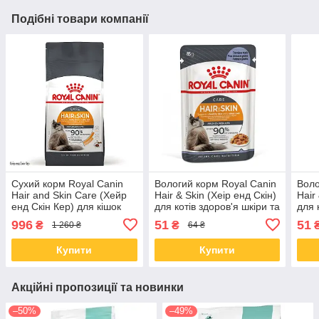
Подібні товари компанії
Сухий корм Royal Canin
Вологий корм Royal Canin
Воло
Hair and Skin Care (Хейр
Hair & Skin (Хеір енд Скін)
Hair
енд Скін Кер) для кішок
для котів здоров'я шкіри та
для 
здоров'я шкіри та блиску
блиск шерсті, в желе 85 гр
та б
996
51
51
₴
₴
1 260 ₴
64 ₴
шерсті, 2 КГ
від 12шт
гр ві
Купити
Купити
Акційні пропозиції та новинки
–50%
–49%