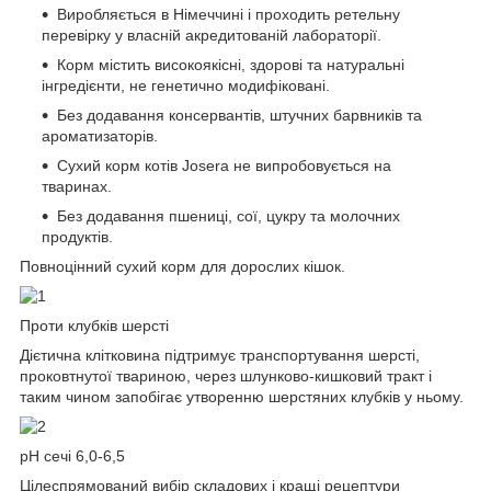
Виробляється в Німеччині і проходить ретельну
перевірку у власній акредитованій лабораторії.
Корм містить високоякісні, здорові та натуральні
інгредієнти, не генетично модифіковані.
Без додавання консервантів, штучних барвників та
ароматизаторів.
Сухий корм котів Josera не випробовується на
тваринах.
Без додавання пшениці, сої, цукру та молочних
продуктів.
Повноцінний сухий корм для дорослих кішок.
Проти клубків шерсті
Дієтична клітковина підтримує транспортування шерсті,
проковтнутої твариною, через шлунково-кишковий тракт і
таким чином запобігає утворенню шерстяних клубків у ньому.
рН сечі 6,0-6,5
Цілеспрямований вибір складових і кращі рецептури