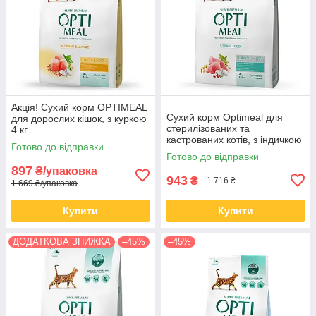
Акція! Сухий корм OPTIMEAL
Сухий корм Optimeal для
для дорослих кішок, з куркою
стерилізованих та
4 кг
кастрованих котів, з індичкою
Готово до відправки
та вівсом 4КГ
Готово до відправки
897
₴/упаковка
943
₴
1 716 ₴
1 669 ₴/упаковка
Купити
Купити
ДОДАТКОВА ЗНИЖКА
–45%
–45%