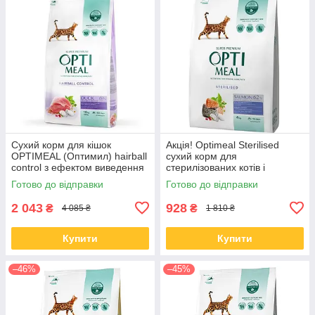
Сухий корм для кішок
Акція! Optimeal Sterilised
OPTIMEAL (Оптимил) hairball
сухий корм для
control з ефектом виведення
стерилізованих котів і
вовни з качкою 10 кг (термін
кастрованих котів із лососем,
Готово до відправки
Готово до відправки
до 23.09.2026)
4 кг
2 043
928
₴
₴
4 085 ₴
1 810 ₴
Купити
Купити
–46%
–45%