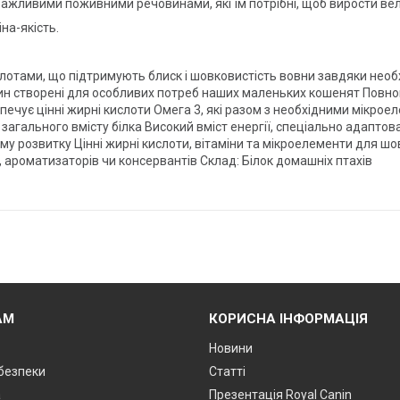
 важливими поживними речовинами, які їм потрібні, щоб вирости ве
на-якість.
лотами, що підтримують блиск і шовковистість вовни завдяки необх
н створені для особливих потреб наших маленьких кошенят Повноцін
зпечує цінні жирні кислоти Омега 3, які разом з необхідними мікро
 загального вмісту білка Високий вміст енергії, спеціально адапто
 розвитку Цінні жирні кислоти, вітаміни та мікроелементи для шо
, ароматизаторів чи консервантів Склад: Білок домашніх птахів
АМ
КОРИСНА ІНФОРМАЦІЯ
Новини
 безпеки
Статті
а
Презентація Royal Canin