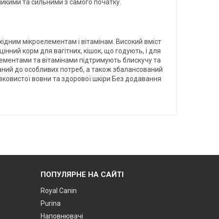
ликими та сильними з самого початку.
ідним мікроелементам і вітамінам. Високий вміст
ний корм для вагітних, кішок, що годують, і для
елементами та вітамінами підтримують блискучу та
ваний до особливих потреб, а також збалансований
вковистої вовни та здорової шкіри Без додавання
ПОПУЛЯРНЕ НА САЙТІ
Royal Canin
Purina
Наповнювачі