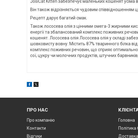
JosiCat Kitten забезпечує маленьких кошенят усіма
Він також відрізняється чудовим співвідношенням ці
Рецепт дарує багатий смак.
Також лососева олія з цінними омега-3 жирними кис
енергії та збалансований комплекс поживних речови
кошенят. Лососева олія Лососева олія у складі забе
шовковисту вовну. Містить 87% тваринного білка від
комплекс поживних речовин, що сприяє оптимальному
сої, цукру чи молочних продуктів, штучних барвників
ПРО НАС
КЛІЄНТ
Про компанію
Головна
Контакти
Політика
Відгуки
Доставк