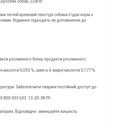
рослих собак, 0,08 кг
 легкій кремовій текстурі собака з'їдає корм з
вин. Відмінно підходить як доповнення до
ракти рослинного білка, продукти рослинного
ні кислоти 0,055 %, омега-6 жирні кислоти 0,177 %.
ератури. Забезпечити тварині постійний доступ до
0 800 503 603. 13-20-38 PF.
алоріях. Відповідно зменшуйте кількість