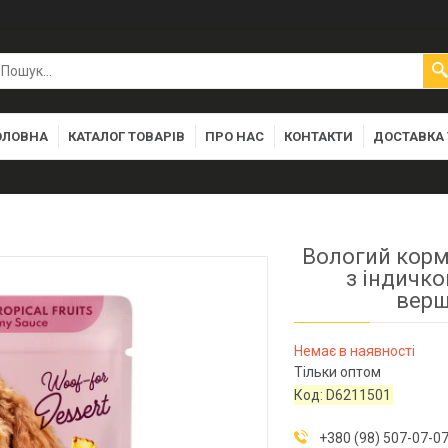
ОЛОВНА
КАТАЛОГ ТОВАРІВ
ПРО НАС
КОНТАКТИ
ДОСТАВКА 
Вологий корм 
з індичк
верш
Немає в наявності
Тільки оптом
Код:
D6211501
+380 (98) 507-07-0