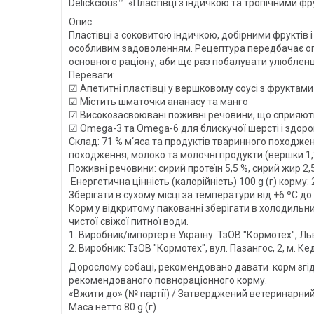
Delickcious™ «Пластівці з індичкою та тропічними ф
Опис:
Пластівці з соковитою індичкою, добірними фруктів 
особливим задоволенням. Рецептура передбачає оп
основного раціону, аби ще раз побалувати улюбленця.
Переваги:
☑ Апетитні пластівці у вершковому соусі з фруктам
☑ Містить шматочки ананасу та манго
☑ Високозасвоювані поживні речовини, що сприяю
☑ Omega-3 та Omega-6 для блискучої шерсті і здоро
Склад: 71 % м‘яса та продуктів тваринного походженн
походження, молоко та молочні продукти (вершки 1,26 
Поживні речовини: сирий протеїн 5,5 %, сирий жир 2,5
Енергетична цінність (калорійність) 100 g (г) корму: 2
Зберігати в сухому місці за температури від +6 ºС до
Корм у відкритому пакованні зберігати в холодильни
чистої свіжої питної води.
1. Виробник/імпортер в Україну: ТзОВ "Кормотех", Льві
2. Виробник: ТзОВ "Кормотех", вул. Пазангос, 2, м. К
Дорослому собаці, рекомендовано давати корм згідно
рекомендованого повнораціонного корму.
«Вжити до» (№ партії) / Затверджений ветеринарни
Маса нетто 80 g (г)