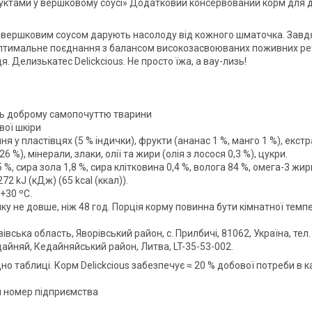
руктами у вершковому соусі» Додатковий консервований корм для до
і вершковим соусом дарують насолоду від кожного шматочка. Завдяки
тимальне поєднання з балансом високозасвоюваних поживних речо
 Делизькатес Delickcious. Не просто їжа, а вау-лизь!
и
ть доброму самопочуттю тварини
вої шкіри
я у пластівцях (5 % індички), фрукти (ананас 1 %, манго 1 %), екст
%), мінерали, злаки, олії та жири (олія з лосося 0,3 %), цукри.
 %, сира зола 1,8 %, сира клітковина 0,4 %, волога 84 %, омега-3 жир
72 kJ (кДж) (65 kcal (ккал)).
 +30 ºС.
ку не довше, ніж 48 год. Порція корму повинна бути кімнатної темп
вська область, Яворівський район, с. Прилбичі, 81062, Україна, тел. 
едайняй, Кедайняйський район, Литва, LT-35-53-002.
 таблиці. Корм Delickcious забезпечує ≈ 20 % добової потреби в к
й номер підприємства