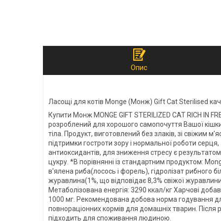
Опис
Ласощі для котів Monge (Монж) Gift Cat Sterilised ка
Купити Монж MONGE GIFT STERILIZED CAT RICH IN F
розроблений для хорошого самопочуття Вашої кішки 
тіла. Продукт, виготовлений без злаків, зі свіжим 
підтримки гостроти зору і нормальної роботи серця,
антиоксидантів, для зниження стресу є результатом 
цукру. *В порівнянні із стандартним продуктом: Mong
в′ялена риба(лосось і форель), гідролізат рибного 
журавлина(1%, що відповідає 8,3% свіжої журавлини),
Метаболізована енергія: 3290 ккал/кг Харчові добав
1000 мг. Рекомендована добова норма годування для
повнораціонних кормів для домашніх тварин. Після р
підходить для споживання людиною.