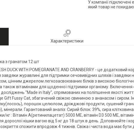
У компанії підключені 
який товар не покидаю
Характеристики
чка з гранатом 12 шт
RESH DUCK WITH POMEGRANATE AND CRANBERRY - це додатковий корм
завдяки журавлині для підтримки сечовивідних шляхів і завдяки н
м′ясом, цінним джерелом легкозасвоюваних білків з високою біологі
 а також вітамінами для щоденної підтримки організму. Включення 
досліджень ″Made in Italy″, спрямованих на поліпшення якості житт
e Gift Fussy Cat, збагачений свіжою свининою з ананасом і сиром. І
білку(лосось), порошок целюлози, дріжджові продукти, сушений гран
 мінерали. Гарантований аналіз: Сирий білок: 39%, сира клітковина: 
ки/кг : Вітамін А(ретинилацетат) 5000 МЕ, вітамін D3 500 МЕ, віта
 дорослої кішки вагою від 5 кг до 18 штук в день. Доповнюйте і 
озкриття спожити впродовж 4 тижнів. Свіжа і чиста вода має бути д