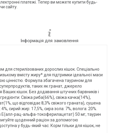
електронні платежі. Тепер ви можете купити будь-
чи сайту.
Інформація для замовлення
 для стерилізованих дорослих кішок. Спеціально
изькому вмісту жиру* для підтримки ідеальної маси
чною цінністю. Формула збагачена таурином для
суперпродуктів, таких як гранат, джерело
я Ваших кішок. Без додавання штучних барвників і
нгредієнти: Свіжа риба(66%), свіжа качка(14%),
ат(1%, що відповідає 8,3% свіжого граната), сушена
4%, сирий жир: 17,5%, сира зола: 7%, волога: 20%.
мін Е(алл-рац-альфа-токоферилацетат) 50 мг, таурин
коригуйте щоденний раціон за допомогою
оступна у будь-який час. Корм тільки для кішок, не