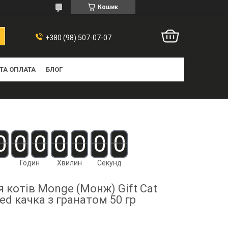
Кошик
+380 (98) 507-07-07
ТА ОПЛАТА
БЛОГ
0
0
0
0
0
0
0
Годин
Хвилин
Секунд
 котів Monge (Монж) Gift Cat
ised качка з гранатом 50 гр