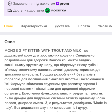
Замовлення під захистом
Доступна доставка
Опис
Характеристики
Доставка
Оплата
Умови п
Опис
MONGE GIFT KITTEN WITH TROUT AND MILK - це
додатковий корм для зростаючих кошенят. Спеціально
розроблений для здоров′я Вашого кошеняти завдяки
зовнішньому хрусткому шару, що підтримує гігієну зубів, і
м′якому молочному наповнювачеві, джерелу корисних для
зростання мінералів. Продукт розроблений без злаків з
фореллю для поліпшення смакових якостей і засвоюваності
їжі. Формула збагачена таурином для розвитку зорової і
нервової системи і вітамінами для щоденної підтримки
організму. Включення функціональних інгредієнтів, таких як
пивні дріжджі для підтримки системи захисту організму і олію
лосося, джерело омега- 3, є результатом досліджень ″Made in
Italy″. Без додавання штучних консервантів і цукру.