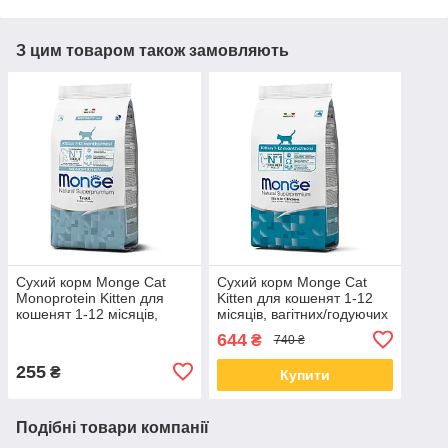
З цим товаром також замовляють
Сухий корм Monge Cat
Сухий корм Monge Cat
Monoprotein Kitten для
Kitten для кошенят 1-12
кошенят 1-12 місяців,
місяців, вагітних/годуючих
вагітних/годуючих кішок із
кішок, курка рис 1.5 КГ
644
₴
740 ₴
фореллю 0,4 КГ
255
₴
Купити
Подібні товари компанії