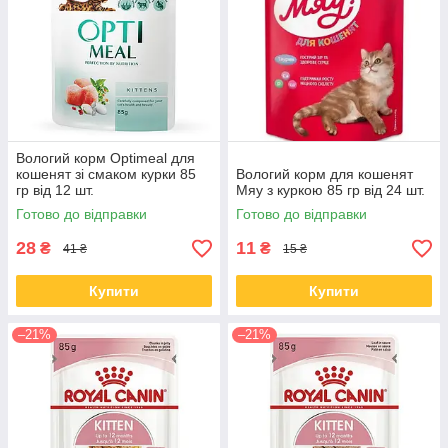
Вологий корм Optimeal для
кошенят зі смаком курки 85
Вологий корм для кошенят
гр від 12 шт.
Мяу з куркою 85 гр від 24 шт.
Готово до відправки
Готово до відправки
28
11
₴
₴
41 ₴
15 ₴
Купити
Купити
–21%
–21%