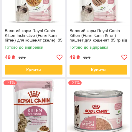
Вологий корм Royal Canin
Вологий корм Royal Canin
Kitten Instinctive (Роял Канін
Kitten (Роял Канін Кітен)
Кітен) для кошенят (желе), 85
паштет для кошенят, 85 гр від
гр від 12 шт.
12 шт.
Готово до відправки
Готово до відправки
49
49
₴
₴
62 ₴
62 ₴
Купити
Купити
–21%
–21%