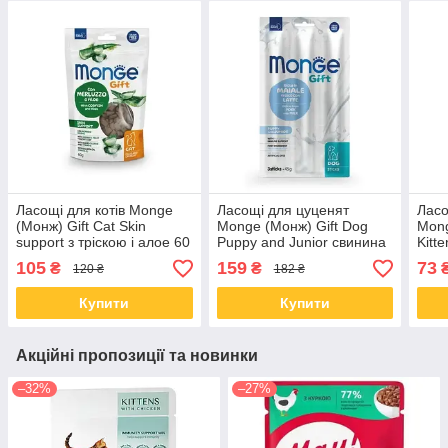
Ласощі для котів Monge
Ласощі для цуценят
Ласо
(Монж) Gift Cat Skin
Monge (Монж) Gift Dog
Mong
support з тріскою і алое 60
Puppy and Junior свинина
Kitt
гр
з молоком 45 гр
15 г
105
159
73
₴
₴
120 ₴
182 ₴
Купити
Купити
Акційні пропозиції та новинки
–32%
–27%