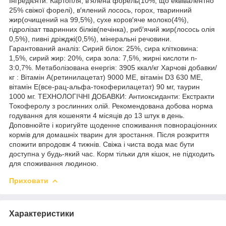
Інгредієнти: Картопля, в′ялена форель(10%, що еквівалентно
25% свіжої форелі), в′ялений лосось, горох, тваринний
жир(очищений на 99,5%), сухе коров′яче молоко(4%),
гідролізат тваринних білків(печінка), риб′ячий жир(лосось олія
0,5%), пивні дріжджі(0,5%), мінеральні речовини.
Гарантований аналіз: Сирий білок: 25%, сира клітковина:
1,5%, сирий жир: 20%, сира зола: 7,5%, жирні кислоти n-
3:0,7%. Метаболізована енергія: 3905 ккал/кг Харчові добавки/
кг : Вітамін А(ретинилацетат) 9000 МЕ, вітамін D3 630 МЕ,
вітамін Е(все-рац-альфа-токоферилацетат) 90 мг, таурин
1000 мг. ТЕХНОЛОГІЧНІ ДОБАВКИ: Антиоксиданти: Екстракти
Токоферолу з рослинних олій. Рекомендована добова норма
годування для кошеняти 4 місяців до 13 штук в день.
Доповнюйте і коригуйте щоденне споживання повнораціонних
кормів для домашніх тварин для зростання. Після розкриття
спожити впродовж 4 тижнів. Свіжа і чиста вода має бути
доступна у будь-який час. Корм тільки для кішок, не підходить
для споживання людиною.
Приховати
Характеристики