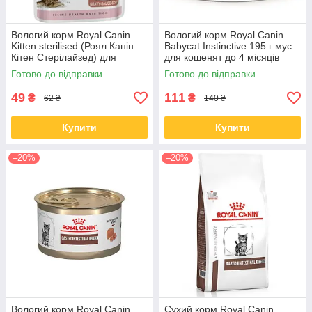
Вологий корм Royal Canin
Вологий корм Royal Canin
Kitten sterilised (Роял Канін
Babycat Instinctive 195 г мус
Кітен Стерілайзед) для
для кошенят до 4 місяців
кошенят, 85 гр від 12 шт.
Готово до відправки
Готово до відправки
49
111
₴
₴
62 ₴
140 ₴
Купити
Купити
–20%
–20%
Вологий корм Royal Canin
Сухий корм Royal Canin