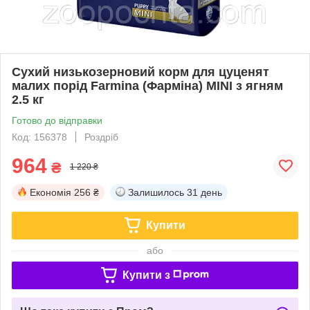
Сухий низькозерновий корм для цуценят
малих порід Farmina (Фарміна) MINI з ягням
2.5 кг
Готово до відправки
Код: 156378
Роздріб
964
₴
1 220 ₴
Економія
256 ₴
Залишилось
31 день
Купити
або
Купити з