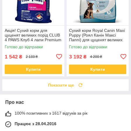
Акція! Сухий корм для
Сухий корм Royal Canin Maxi
цуценят великих порід CLUB
Puppy (Роял Канін Максі
4 PAWS Клуб 4 лапи Premium
Паппі) для цуценят великих
for puppies of large breeds
порід з 2-15 місяців, 15 КГ
Готово до відправки
Готово до відправки
Chicken з куркою 14 кг
1 542
3 192
₴
₴
2 133 ₴
4 200 ₴
Купити
Купити
Показати ще
Про нас
100% позитивних з 1617 відгуків за рік
Працює з 28.04.2016