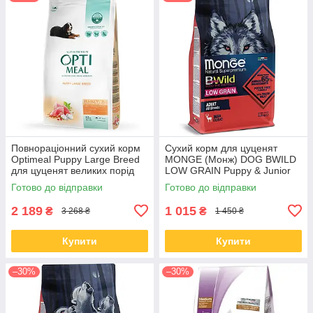
Повнораціонний сухий корм
Сухий корм для цуценят
Optimeal Puppy Large Breed
MONGE (Монж) DOG BWILD
для цуценят великих порід
LOW GRAIN Puppy & Junior
індичка 12 КГ
оленя 2.5 кг (термін до 06.09)
Готово до відправки
Готово до відправки
2 189
1 015
₴
₴
3 268 ₴
1 450 ₴
Купити
Купити
–30%
–30%