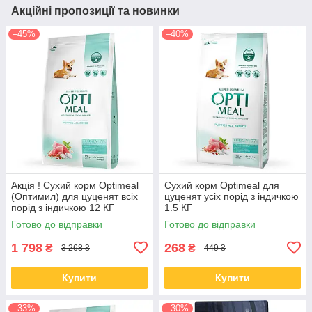
Акційні пропозиції та новинки
–45%
–40%
Акція ! Сухий корм Optimeal
Сухий корм Optimeal для
(Оптимил) для цуценят всіх
цуценят усіх порід з індичкою
порід з індичкою 12 КГ
1.5 КГ
Готово до відправки
Готово до відправки
1 798
268
₴
₴
3 268 ₴
449 ₴
Купити
Купити
–33%
–30%