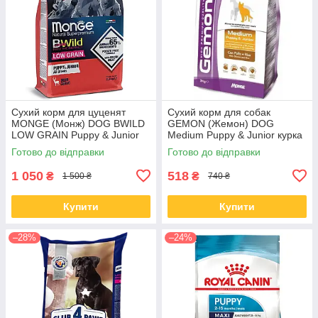
Сухий корм для цуценят
Сухий корм для собак
MONGE (Монж) DOG BWILD
GEMON (Жемон) DOG
LOW GRAIN Puppy & Junior
Medium Puppy & Junior курка
оленина 2.5 кг (термін до
з рисом 3 кг (термін до 29.07)
Готово до відправки
Готово до відправки
26.09)
1 050
518
₴
₴
1 500 ₴
740 ₴
Купити
Купити
–28%
–24%