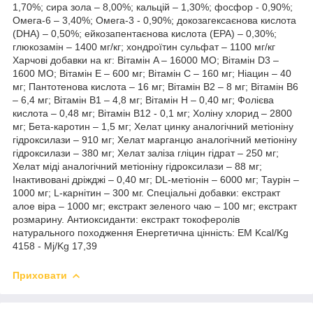
1,70%; сира зола – 8,00%; кальцій – 1,30%; фосфор - 0,90%;
Омега-6 – 3,40%; Омега-3 - 0,90%; докозагексаєнова кислота
(DHA) – 0,50%; ейкозапентаєнова кислота (EPA) – 0,30%;
глюкозамін – 1400 мг/кг; хондроїтин сульфат – 1100 мг/кг
Харчові добавки на кг: Вітамін A – 16000 МО; Вітамін D3 –
1600 МО; Вітамін Е – 600 мг; Вітамін С – 160 мг; Ніацин – 40
мг; Пантотенова кислота – 16 мг; Вітамін В2 – 8 мг; Вітамін B6
– 6,4 мг; Вітамін В1 – 4,8 мг; Вітамін H – 0,40 мг; Фолієва
кислота – 0,48 мг; Вітамін В12 - 0,1 мг; Холіну хлорид – 2800
мг; Бета-каротин – 1,5 мг; Хелат цинку аналогічний метіоніну
гідроксилази – 910 мг; Хелат марганцю аналогічний метіоніну
гідроксилази – 380 мг; Хелат заліза гліцин гідрат – 250 мг;
Хелат міді аналогічний метіоніну гідроксилази – 88 мг;
Інактивовані дріжджі – 0,40 мг; DL-метіонін – 6000 мг; Таурін –
1000 мг; L-карнітин – 300 мг. Спеціальні добавки: екстракт
алое віра – 1000 мг; екстракт зеленого чаю – 100 мг; екстракт
розмарину. Антиоксиданти: екстракт токоферолів
натурального походження Енергетична цінність: EM Kcal/Kg
4158 - Mj/Kg 17,39
Приховати