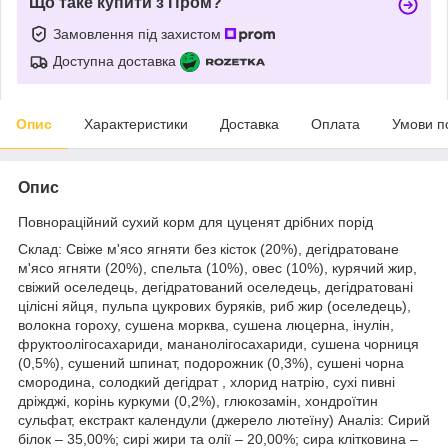
Що таке купити з Пром?
Замовлення під захистом
Доступна доставка
Опис
Характеристики
Доставка
Оплата
Умови п
Опис
Повнораційний сухий корм для цуценят дрібних порід
Склад: Свіже м'ясо ягняти без кісток (20%), дегідратоване
м'ясо ягняти (20%), спельта (10%), овес (10%), курячий жир,
свіжий оселедець, дегідратований оселедець, дегідратовані
цілісні яйця, пульпа цукрових буряків, риб жир (оселедець),
волокна гороху, сушена морква, сушена люцерна, інулін,
фруктоолігосахариди, мананолігосахариди, сушена чорниця
(0,5%), сушений шпинат, подорожник (0,3%), сушені чорна
смородина, солодкий дегідрат , хлорид натрію, сухі пивні
дріжджі, корінь куркуми (0,2%), глюкозамін, хондроїтин
сульфат, екстракт календули (джерело лютеїну) Аналіз: Cирий
білок – 35,00%; сирі жири та олії – 20,00%; сира клітковина –