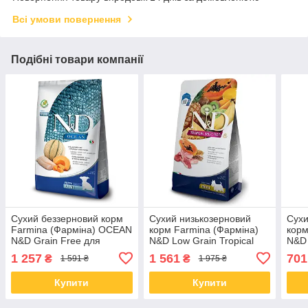
Всі умови повернення
Подібні товари компанії
Сухий беззерновий корм
Сухий низькозерновий
Сухи
Farmina (Фарміна) OCEAN
корм Farmina (Фарміна)
корм
N&D Grain Free для
N&D Low Grain Tropical
N&D 
цуценят малих порід з
Selection MINI для собак
Sele
1 257
1 561
701
₴
₴
1 591 ₴
1 975 ₴
тріскою та динею 2.5 кг
малих порід з ягням 5 кг
мали
Купити
Купити