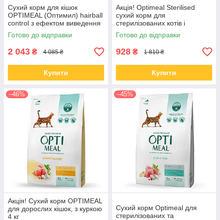
Сухий корм для кішок
Акція! Optimeal Sterilised
OPTIMEAL (Оптимил) hairball
сухий корм для
control з ефектом виведення
стерилізованих котів і
вовни з качкою 10 кг (термін
кастрованих котів із лососем,
Готово до відправки
Готово до відправки
до 23.09.2026)
4 кг
2 043
928
₴
₴
4 085 ₴
1 810 ₴
Купити
Купити
–46%
–45%
Акція! Сухий корм OPTIMEAL
Сухий корм Optimeal для
для дорослих кішок, з куркою
стерилізованих та
4 кг