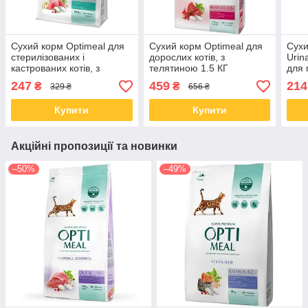
Сухий корм Optimeal для
Сухий корм Optimeal для
Сухи
стерилізованих і
дорослих котів, з
Urin
кастрованих котів, з
телятиною 1.5 КГ
для 
індичкою та вівсом 0.7 КГ
сечо
247
459
214
₴
₴
329 ₴
656 ₴
курк
Купити
Купити
Акційні пропозиції та новинки
–50%
–49%