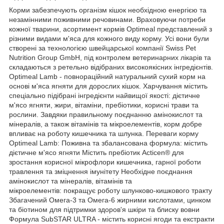
Корми забезпечують організм кішок необхідною енергією та
незамінними поживними речовинами. Враховуючи потреби
кожної тварини, асортимент кормів Optimeal представлений з
різними видами м'яса для кожного виду корму. Усі вони були
створені за технологією швейцарської компанії Swiss Pet
Nutrition Group GmbH, під контролем ветеринарних лікарів та
складаються з ретельно відібраних високоякісних інгредієнтів.
Optimeal Lamb - повнораційний натуральний сухий корм на
основі м'яса ягняти для дорослих кішок. Харчування містить
спеціально підібрані інгредієнти найвищої якості: дієтичне
м'ясо ягняти, жири, вітаміни, пребіотики, корисні трави та
рослини. Завдяки правильному поєднанню амінокислот та
мінералів, а також вітамінів та мікроелементів, корм добре
впливає на роботу кишечника та шлунка. Переваги корму
Optimeal Lamb: Поживна та збалансована формула: містить
дієтичне м'ясо ягняти Містить пребіотик Acticen® для
зростання корисної мікрофлори кишечника, гарної роботи
травлення та зміцнення імунітету Необхідне поєднання
амінокислот та мінералів, вітамінів та
мікроелементів: покращує роботу шлунково-кишкового тракту
Збагачений Омега-3 та Омега-6 жирними кислотами, цинком
та біотином для підтримки здоров'я шкіри та блиску вовни
Формула SubSTAR ULTRA - містить корисні ягоди та екстракти