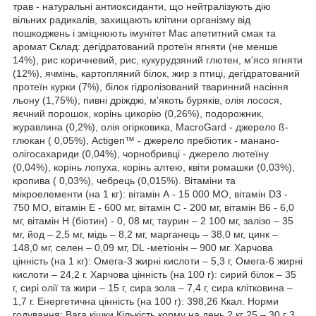
трав - натуральні антиоксиданти, що нейтралізують дію
вільних радикалів, захищають клітини організму від
пошкоджень і зміцнюють імунітет Має апетитний смак та
аромат Склад: дегідратований протеїн ягняти (не менше
14%), рис коричневий, рис, кукурудзяний глютен, м'ясо ягняти
(12%), ячмінь, картопляний білок, жир з птиці, дегідратований
протеїн курки (7%), білок гідролізований тваринний насіння
льону (1,75%), пивні дріжджі, м'якоть буряків, олія лосося,
яєчний порошок, корінь цикорію (0,26%), подорожник,
журавлина (0,2%), олія огірковика, MacroGard - джерело ß-
глюкан ( 0,05%), Actigen™ - джерело пребіотик - манано-
олігосахариди (0,04%), чорнобривці - джерело лютеїну
(0,04%), корінь лопуха, корінь алтею, квіти ромашки (0,03%),
кропива ( 0,03%), чебрець (0,015%). Вітаміни та
мікроелементи (на 1 кг): вітамін А - 15 000 МО, вітамін D3 -
750 МО, вітамін Е - 600 мг, вітамін С - 200 мг, вітамін В6 - 6,0
мг, вітамін Н (біотин) - 0, 08 мг, таурин – 2 100 мг, залізо – 35
мг, йод – 2,5 мг, мідь – 8,2 мг, марганець – 38,0 мг, цинк –
148,0 мг, селен – 0,09 мг, DL -метіонін – 900 мг. Харчова
цінність (на 1 кг): Омега-3 жирні кислоти – 5,3 г, Омега-6 жирні
кислоти – 24,2 г. Харчова цінність (на 100 г): сирий білок – 35
г, сирі олії та жири – 15 г, сира зола – 7,4 г, сира клітковина –
1,7 г. Енергетична цінність (на 100 г): 398,26 Ккал. Норми
годування: Вага кішки Кількість корму на день 2 кг 25 – 30 г 3