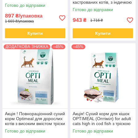
кастрованих котів, з індичкою
Готово до відправки
та вівсом 4КГ
Готово до відправки
897
₴/упаковка
943
₴
1 716 ₴
1 669 ₴/упаковка
Купити
Купити
ДОДАТКОВА ЗНИЖКА
–45%
–45%
Акція ! Повнораціонний сухий
Акція! Сухий корм для кішок
корм Optimeal для дорослих
OPTIMEAL (Оптіміл) for adult
котів з високим вмістом тріски
cats high in cod fish з тріскою
4 КГ
10 кг
Готово до відправки
Готово до відправки