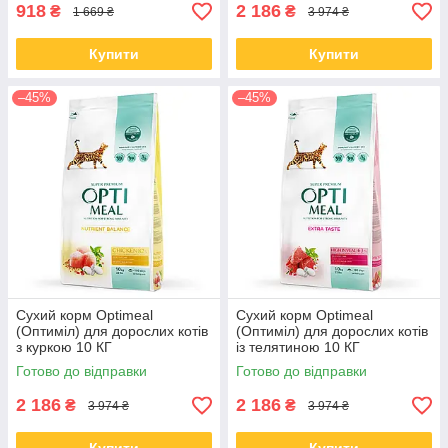
918
2 186
₴
₴
1 669 ₴
3 974 ₴
Купити
Купити
–45%
–45%
Сухий корм Optimeal
Сухий корм Optimeal
(Оптиміл) для дорослих котів
(Оптиміл) для дорослих котів
з куркою 10 КГ
із телятиною 10 КГ
Готово до відправки
Готово до відправки
2 186
2 186
₴
₴
3 974 ₴
3 974 ₴