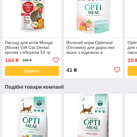
Ласощі для котів Monge
Вологий корм Optimeal
Opti
(Монж) Gift Cat Dental
(Оптиміл) для дорослих
для к
кролик з яблуком 50 гр
кішок з індичкою в
овоч
гарбузовому соусі 85 гр
12 ш
164
28
₴
188 ₴
від 12 шт
41
₴
Купити
Подібні товари компанії