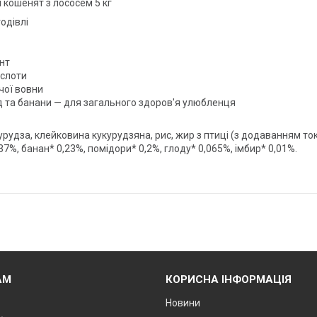
я кошенят з лососем 5 кг
одівлі
нт
ислоти
чої вовни
ід та банани — для загального здоров'я улюбленця
урудза, клейковина кукурудзяна, рис, жир з птиці (з додаванням ток
,37%, банан* 0,23%, помідори* 0,2%, глоду* 0,065%, імбир* 0,01%.
АМ
КОРИСНА ІНФОРМАЦІЯ
Новини