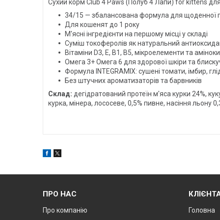
Сухий корм Club 4 Paws (Полуб 4 Лапи) for kittens дл
34/15 — збалансована формула для щоденної г
Для кошенят до 1 року
М'ясні інгредієнти на першому місці у складі
Суміш токоферолів як натуральний антиоксида
Вітаміни D3, E, B1, B5, мікроелементи та амінок
Омега 3+ Омега 6 для здорової шкіри та блиску
Формула INTEGRAMIX: сушені томати, імбир, гл
Без штучних ароматизаторів та барвників
Склад:
дегідратований протеїн м'яса курки 24%, кук
курка, мінера, лососеве, 0,5% пивне, насіння льону 0
ПРО НАС
КЛІЄНТ
Про компанію
Головна