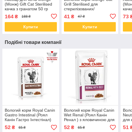
(Монж) Gift Cat Sterilised
Grill Sterilised для
(Мон
качка з гранатом 50 гр
стерилізованих/
качк
кастрованих котів, курка
164
41
73
₴
₴
188 ₴
47 ₴
85 гр від 28 ШТ
Купити
Купити
Подібні товари компанії
Вологий корм Royal Canin
Вологий корм Royal Canin
Воло
Gastro Intestinal (Роял
Wet Renal (Роял Канін
Neut
Канін Гастро Інтестінал)
Ренал ) з яловичиною для
для 
для кішок, 85 гр від 12 шт.
кішок 85 гр від 12 шт.
52
52
51
₴
₴
65 ₴
65 ₴