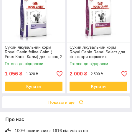
Сухий лікувальний корм
Сухий лікувальний корм
Royal Сanin feline Calm (
Royal Сanin Renal Select для
Роял Канін Калм) для кішок, 2
кішок при ниркових
кг
захворюваннях, 4 КГ
Готово до відправки
Готово до відправки
1 056
2 000
₴
₴
1 320 ₴
2 500 ₴
Купити
Купити
Показати ще
Про нас
100% позитивних з 1616 відгуків за рік