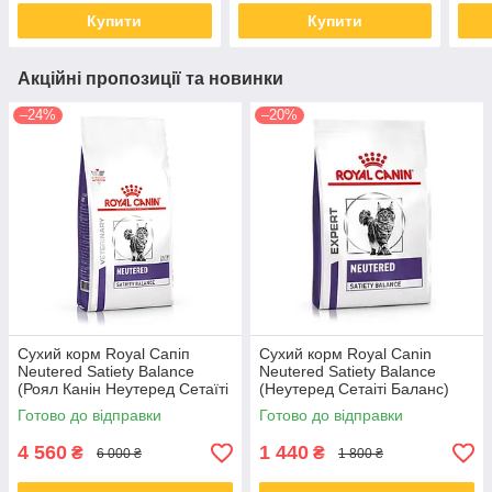
Купити
Купити
Акційні пропозиції та новинки
–24%
–20%
Сухий корм Royal Сапіп
Сухий корм Royal Canin
Neutered Satiety Balance
Neutered Satiety Balance
(Роял Канін Неутеред Сетаїті
(Неутеред Сетаіті Баланс)
Баланс) для кішок, 12 КГ
для кастрованих котів, 3.5 КГ
Готово до відправки
Готово до відправки
4 560
1 440
₴
₴
6 000 ₴
1 800 ₴