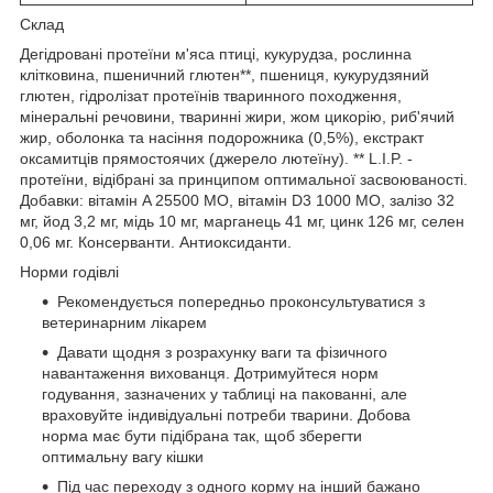
Склад
Дегідровані протеїни м'яса птиці, кукурудза, рослинна
клітковина, пшеничний глютен**, пшениця, кукурудзяний
глютен, гідролізат протеїнів тваринного походження,
мінеральні речовини, тваринні жири, жом цикорію, риб'ячий
жир, оболонка та насіння подорожника (0,5%), екстракт
оксамитців прямостоячих (джерело лютеїну). ** L.I.P. -
протеїни, відібрані за принципом оптимальної засвоюваності.
Добавки: вітамін A 25500 MO, вітамін D3 1000 MO, залізо 32
мг, йод 3,2 мг, мідь 10 мг, марганець 41 мг, цинк 126 мг, селен
0,06 мг. Консерванти. Aнтиоксиданти.
Норми годівлі
Рекомендується попередньо проконсультуватися з
ветеринарним лікарем
Давати щодня з розрахунку ваги та фізичного
навантаження вихованця. Дотримуйтеся норм
годування, зазначених у таблиці на пакованні, але
враховуйте індивідуальні потреби тварини. Добова
норма має бути підібрана так, щоб зберегти
оптимальну вагу кішки
Під час переходу з одного корму на інший бажано