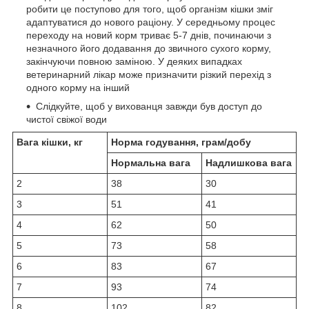
робити це поступово для того, щоб організм кішки зміг
адаптуватися до нового раціону. У середньому процес
переходу на новий корм триває 5-7 днів, починаючи з
незначного його додавання до звичного сухого корму,
закінчуючи повною заміною. У деяких випадках
ветеринарний лікар може призначити різкий перехід з
одного корму на інший
Слідкуйте, щоб у вихованця завжди був доступ до
чистої свіжої води
Вага кішки, кг
Норма годування, грам/добу
Нормальна вага
Надлишкова вага
2
38
30
3
51
41
4
62
50
5
73
58
6
83
67
7
93
74
8
102
82