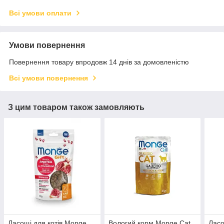
Всі умови оплати
Умови повернення
Повернення товару впродовж 14 днів за домовленістю
Всі умови повернення
З цим товаром також замовляють
Ласощі для котів Monge
Вологий корм Monge Cat
Ласо