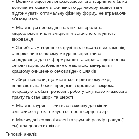
Великий відсоток легкозасвоюваного тваринного білка
допомагає кішкам зі схильністю до набору зайвої ваги
підтримувати оптимальну фізичну форму, не втрачаючи
м'язову масу
Містить усі необхідні вітаміни, мінерали та
мікроелементи для зміцнення загального імунітету
вихованця
Запобігає утворенню струвітних і оксалатних каменів,
створюючи в сечовому міхурі несприятливе
середовище для їх формування та сприяє підвищенню
сечовитворів, розбавленню надлишку мінералів і
кращому очищенню сечовивідних шляхів
Жирні кислоти, що містяться в риб'ячому жирі,
впливають на безліч процесів в організмі, зокрема
покращують обмін речовин, роботу шлунково-кишкового
тракту та стан шкіри та шерсті
Містить таурин — життєво важливу для кішки
амінокислоту, яка піклується про її серце та зір
Має чудові смакові якості та зручний розмір гранул (1
см) для дорослих кішок
Типовий аналіз