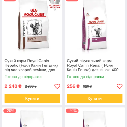
Сухий корм Royal Canin
Сухий лікувальний корм
Hepatic (Роял Канін Гепатик)
Royal Сanin Renal ( Роял
під час хвороб печінки, для
Канін Ренал) для кішок, 400
кішок, 4 КГ
гр
Готово до відправки
Готово до відправки
2 240
256
₴
₴
2 800 ₴
320 ₴
Купити
Купити
–20%
–20%