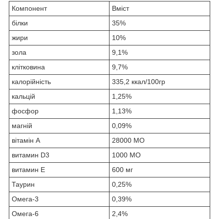
Компонент
Вміст
білки
35%
жири
10%
зола
9,1%
клітковина
9,7%
калорійність
335,2 ккал/100гр
кальцій
1,25%
фосфор
1,13%
магній
0,09%
вітамін А
28000 МО
витамин D3
1000 МО
витамин Е
600 мг
Таурин
0,25%
Омега-3
0,39%
Омега-6
2,4%