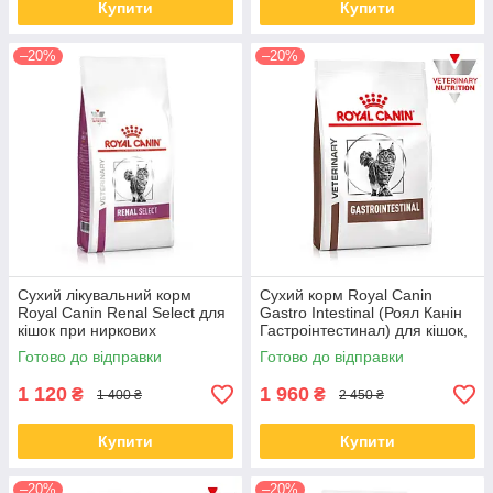
Купити
Купити
–20%
–20%
Сухий лікувальний корм
Сухий корм Royal Сanin
Royal Сanin Renal Select для
Gastro Intestinal (Роял Канін
кішок при ниркових
Гастроінтестинал) для кішок,
захворюваннях, 2 КГ
4 КГ
Готово до відправки
Готово до відправки
1 120
1 960
₴
₴
1 400 ₴
2 450 ₴
Купити
Купити
–20%
–20%