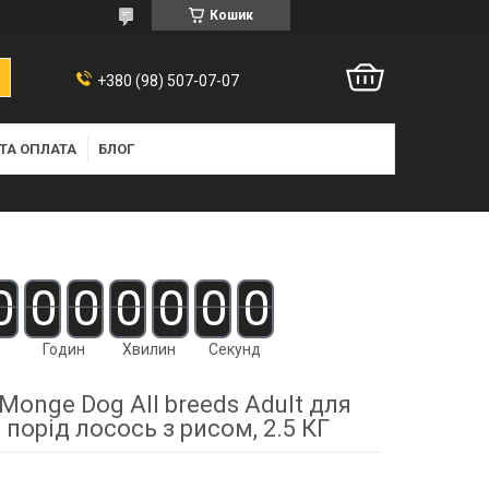
Кошик
+380 (98) 507-07-07
ТА ОПЛАТА
БЛОГ
0
0
0
0
0
0
0
Годин
Хвилин
Секунд
Monge Dog All breeds Adult для
 порід лосось з рисом, 2.5 КГ