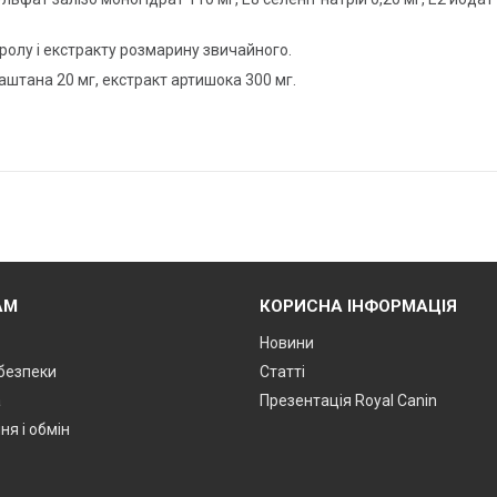
ролу і екстракту розмарину звичайного.
аштана 20 мг, екстракт артишока 300 мг.
АМ
КОРИСНА ІНФОРМАЦІЯ
Новини
 безпеки
Статті
а
Презентація Royal Canin
я і обмін