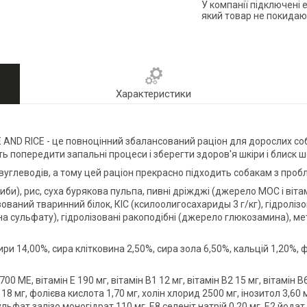
У компанії підключені 
який товар не покидаю
Характеристики
ND RICE - це повноцінний збалансований раціон для дорослих соба
ь попередити запальні процеси і зберегти здоров'я шкіри і блиск 
і вуглеводів, а тому цей раціон прекрасно підходить собакам з пр
риби), рис, суха бурякова пульпа, пивні дріжджі (джерело МОС і віт
ований тваринний білок, КІС (ксилоолигосахариды 3 г/кг), гідролі
а сульфату), гідролізовані ракоподібні (джерело глюкозамина), ме
 жири 14,00%, сира клітковина 2,50%, сира зола 6,50%, кальцій 1,20%
00 МЕ, вітамін Е 190 мг, вітамін В1 12 мг, вітамін В2 15 мг, вітамін В
 18 мг, фолієва кислота 1,70 мг, холін хлорид 2500 мг, інозитол 3,6
льфат залізо моногідрат 110 мг, Е8 селеніт натрій 0,20 мг, Е2 йодат к