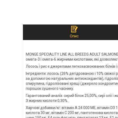
Опис
MONGE SPECIALITY LINE ALL BREEDS ADULT SALMONE A
омега-3 і омега-6 жирними кислотами, які дозволяют
Лосось і рис є джерелами легкозасвоюваних білків 
Інгредієнти: лосось (26% дегідрованою і 10% свіжої 
за допомогою натуральних антиоксидантів), гідроліз
спирулина, гідролізовані хрящі (джерело хондроитин
порошок сушеного часнику.
Гарантований аналіз: сирий білок 25,00%, сирі олії і
3 жирних кислоти 0,30%.
Харчові добавки/кг: вітамін А 24 000 МЕ, вітамін D3 17
кислота 30 мг, вітамін С 200 мг, пантотенова кислота
цинк 150 мг, Е4 сульфат мідь пентагідрат 13 мг, Е1 су