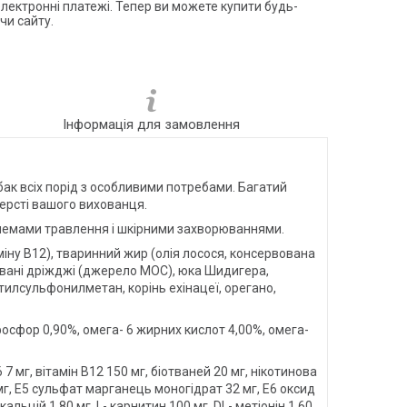
електронні платежі. Тепер ви можете купити будь-
чи сайту.
Інформація для замовлення
к всіх порід з особливими потребами. Багатий
шерсті вашого вихованця.
облемами травлення і шкірними захворюваннями.
аміну B12), тваринний жир (олія лосося, консервована
зовані дріжджі (джерело МОС), юка Шидигера,
тилсульфонилметан, корінь ехінацеї, орегано,
, фосфор 0,90%, омега- 6 жирних кислот 4,00%, омега-
6 7 мг, вітамін В12 150 мг, біотваней 20 мг, нікотинова
0 мг, Е5 сульфат марганець моногідрат 32 мг, Е6 оксид
альцій 1,80 мг, L- карнитин 100 мг, DL- метіонін 1,60