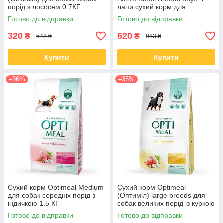
порід з лососем 0.7КГ
лапи сухий корм для
активних собак малих порід,
Готово до відправки
Готово до відправки
5 кг
320
620
₴
₴
548 ₴
983 ₴
Купити
Купити
–36%
–35%
Сухий корм Optimeal Medium
Сухий корм Optimeal
для собак середніх порід з
(Оптиміл) large breeds для
індичкою 1.5 КГ
собак великих порід із куркою
12 КГ
Готово до відправки
Готово до відправки