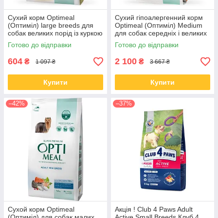
Сухий корм Optimeal
Сухий гіпоалергенний корм
(Оптиміл) large breeds для
Optimeal (Оптиміл) Medium
собак великих порід із куркою
для собак середніх і великих
4 КГ
порід с лососем 12 КГ
Готово до відправки
Готово до відправки
604
2 100
₴
₴
1 097 ₴
3 667 ₴
Купити
Купити
–42%
–37%
Сухой корм Optimeal
Акція ! Club 4 Paws Adult
(Оптиміл) для собак малих
Active Small Breeds Клуб 4