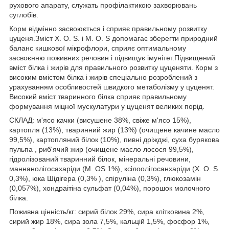
рухового апарату, служать профілактикою захворювань
суглобів.
Корм відмінно засвоюється і сприяє правильному розвитку
цуценя.Зміст X. O. S. і М. O. S допомагає зберегти природний
баланс кишкової мікрофлори, сприяє оптимальному
засвоєнню поживних речовин і підвищує імунітет.Підвищений
вміст білка і жирів для правильного розвитку цуценяти. Корм з
високим вмістом білка і жирів спеціально розроблений з
урахуванням особливостей швидкого метаболізму у цуценят.
Високий вміст тваринного білка сприяє правильному
формування міцної мускулатури у цуценят великих порід.
СКЛАД: м'ясо качки (висушене 38%, свіже м'ясо 15%),
картопля (13%), тваринний жир (13%) (очищене качине масло
99,5%), картопляний білок (10%), пивні дріжджі, суха бурякова
пульпа , риб'ячий жир (очищене масло лосося 99,5%),
гідролізований тваринний білок, мінеральні речовини,
маннанолігосахаріди (М. OS 1%), ксілоолігосанхаріди (Х. О. S.
0,3%), юка Шідігера (0,3% ), спіруліна (0,3%), глюкозамін
(0,057%), хондраітіна сульфат (0,04%), порошок молочного
білка.
Поживна цінність/кг: сирий білок 29%, сира клітковина 2%,
сирий жир 18%, сира зола 7,5%, кальцій 1,5%, фосфор 1%,