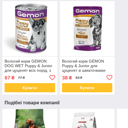
Вологий корм GEMON
Вологий корм GEMON
DOG WET Puppy & Junior
Puppy & Junior для
для цуценят всіх порід, з
цуценят зі шматочками
куркою та індичкою 0,415
курки 100 гр від 24 шт
67
38
₴
₴
77 ₴
43 ₴
КГ
Купити
Купити
Подібні товари компанії