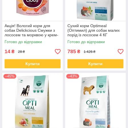
Акція! Вологий корм для
Сухий корм Optimeal
собак Delickcious Смужки з
(Оптимил) для собак малих
лососем та морквою у крем-
порід із лососем 4 КГ
супі 85 гр 12 шт
Готово до відправки
Готово до відправки
14
785
₴
₴
28 ₴
1 426 ₴
Купити
Купити
–45%
–43%