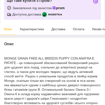
Що таке купити з Пром?
Замовлення під захистом
Доступна доставка
Опис
Характеристики
Доставка
Оплата
Умови п
Опис
MONGE GRAIN FREE ALL BREEDS PUPPY CON ANATRA E
PATATE - це повноцінний збалансований беззерновий раціон
для цуценят всіх порід, схильних до алергічної реакції на
глютен, а також для молодих тварин, що ведуть активний
спосіб життя. Раціон є унікальним продуктом в лінійці кормів
Monge, оскільки тільки він створений на основі м яса качки,
яке вважається одним з найбільш цінних джерел повноцінного
білка і вітамінів групи B. Оптимальний баланс Омега-3 і
Омега-6 в складі корму надзвичайно важливий для підтримки
краси шерсті і здоров'я шкіри.Глюкозамін і хондроїтин
благотворно впливають на здоров'я суглобів і всього опорно-