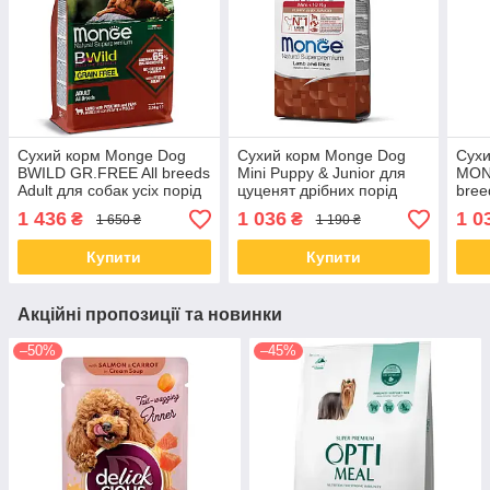
Сухий корм Monge Dog
Сухий корм Monge Dog
Сухи
BWILD GR.FREE All breeds
Mini Puppy & Junior для
MON
Adult для собак усіх порід
цуценят дрібних порід
bree
ягня 2.5КГ
ягня з рисом, 2.5 КГ
качк
1 436
1 036
1 0
₴
₴
1 650 ₴
1 190 ₴
Купити
Купити
Акційні пропозиції та новинки
–50%
–45%