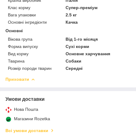
Країна виробник
Італія
Клас корму
Супер-преміум
Вага упаковки
2.5 кг
Основні інгредієнти
Качка
Основні
Вікова група
Від 1-го місяця
Форма випуску
Сухі корми
Вид корму
Основне харчування
Тварина
Собаки
Розмір породи тварин
Середні
Приховати
Умови доставки
Нова Пошта
Магазини Rozetka
Всі умови доставки