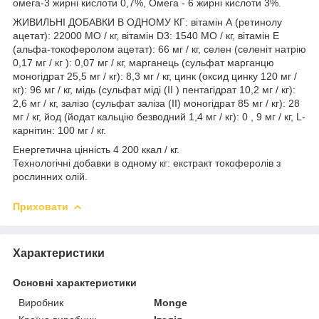
омега-3 жирні кислоти 0,7%, Омега - 6 жирні кислоти 3%.
ЖИВИЛЬНІ ДОБАВКИ В ОДНОМУ КГ: вітамін А (ретинолу
ацетат): 22000 МО / кг, вітамін D3: 1540 МО / кг, вітамін Е
(альфа-токоферолом ацетат): 66 мг / кг, селен (селеніт натрію
0,17 мг / кг ): 0,07 мг / кг, марганець (сульфат марганцю
моногідрат 25,5 мг / кг): 8,3 мг / кг, цинк (оксид цинку 120 мг /
кг): 96 мг / кг, мідь (сульфат міді (II ) пентагідрат 10,2 мг / кг):
2,6 мг / кг, залізо (сульфат заліза (II) моногідрат 85 мг / кг): 28
мг / кг, йод (йодат кальцію безводний 1,4 мг / кг): 0 , 9 мг / кг, L-
карнітин: 100 мг / кг.
Енергетична цінність 4 200 ккал / кг.
Технологічні добавки в одному кг: екстракт токоферолів з
рослинних олій.
Приховати
Характеристики
Основні характеристики
Виробник
Monge