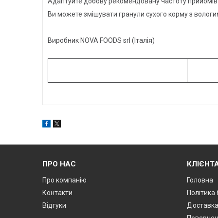
Адаптуйте добову рекомендовану частоту прийомів їж
Ви можете змішувати гранули сухого корму з вологи
Виробник NOVA FOODS srl (Італія)
ПРО НАС
КЛІЄНТ
Про компанію
Головна
Контакти
Політика
Відгуки
Доставк