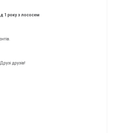
ід 1 року з лососем
нтів.
Друзі друзів!