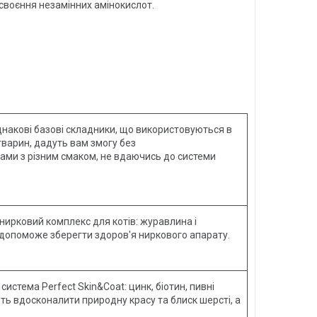
своєння незамінних амінокислот.
днакові базові складники, що використовуються в
 тварин, дадуть вам змогу без
ми з різним смаком, не вдаючись до системи
нирковий комплекс для котів: журавлина і
допоможе зберегти здоров'я ниркового апарату.
система Perfect Skin&Coat: цинк, біотин, пивні
ть вдосконалити природну красу та блиск шерсті, а