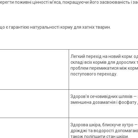
регти поживні цінності м'яса, покращуючи його засвоюваність і за
о є гарантією натуральності корму для хатніх тварин.
Легкий перехід на новий корм: о
складі всіх кормів для дорослих
проблем перемикатися між корма
поступового переходу.
Здоров'я сечовивідних шляхів — 
зменшена дозамагнія і фосфату 
Здорова шкіра, блискуче хутро — 
дріжджі та водорості допомагаю
також поліпшити стан шкіри.