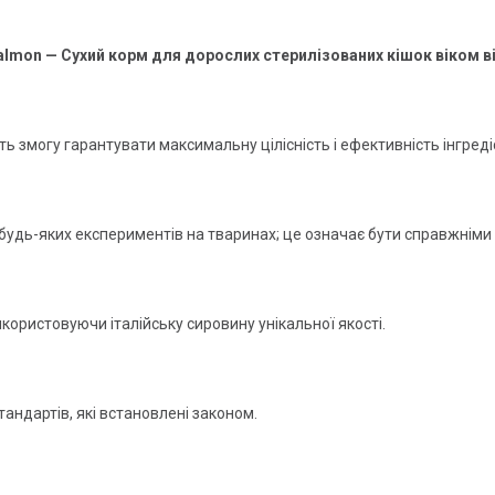
Salmon — Сухий корм для дорослих стерилізованих кішок віком в
ь змогу гарантувати максимальну цілісність і ефективність інгредіє
удь-яких експериментів на тваринах; це означає бути справжніми 
ористовуючи італійську сировину унікальної якості.
андартів, які встановлені законом.