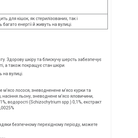
ть для кішок, як стерилізованих, так і
 багато енергії й живуть на вулиці.
ту. Здорову шкіру та блискучу шерсть забезпечує
і, а також покращує стан шкіри.
 на вулиці.
е м'ясо лосося, зневодненене м'ясо курки та
, насіння льону, зневоднене м'ясо яловичини,
%, водорості (Schizochytrium spp.) 0,1%, екстракт
0,0025%
авдяки безпечному перехідному періоду, можете