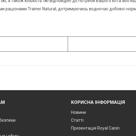
і, а також кількість їжі відповідно до потреби Вашого кота або кіш
ми раціонами Trainer Natural, дотримуючись водночас добової нор
АМ
КОРИСНА ІНФОРМАЦІЯ
Новини
 безпеки
Статті
а
Презентація Royal Canin