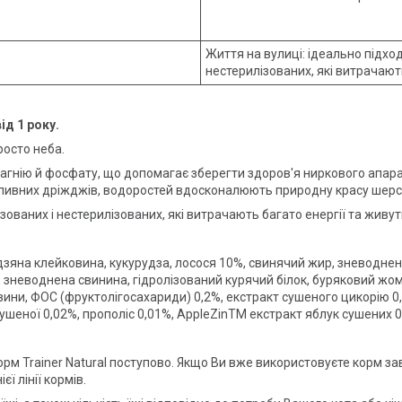
Життя на вулиці: ідеально підходи
нестерилізованих, які витрачають
ід 1 року.
росто неба.
гнію й фосфату, що допомагає зберегти здоров'я ниркового апара
, пивних дріжджів, водоростей вдосконалюють природну красу шерст
ованих і нестерилізованих, які витрачають багато енергії та живуть
рудзяна клейковина, кукурудза, лосося 10%, свинячий жир, зневоднен
 зневоднена свинина, гідролізований курячий білок, буряковий жом
вини, ФОС (фруктолігосахариди) 0,2%, екстракт сушеного цикорію 0,1
ушеної 0,02%, прополіс 0,01%, AppleZinTM екстракт яблук сушених 
рм Trainer Natural поступово. Якщо Ви вже використовуєте корм з
ї лінії кормів.