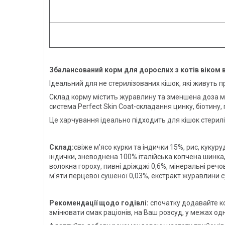
Збалансований корм для дорослих з котів віком в
Ідеальний для не стерилізованих кішок, які живуть п
Склад корму містить журавлину та зменшена доза ма
система Perfect Skin Coat-складання цинку, біотину
Це харчування ідеально підходить для кішок стериліз
Склад:
свіже м'ясо курки та індички 15%, рис, куку
індички, зневоднена 100% італійська копчена шинка,
волокна гороху, пивні дріжджі 0,6%, мінеральні речо
м'яти перцевої сушеної 0,03%, екстракт журавлини с
Рекомендації щодо годівлі:
спочатку додавайте ко
змінювати смак раціонів, на Ваш розсуд, у межах одніє